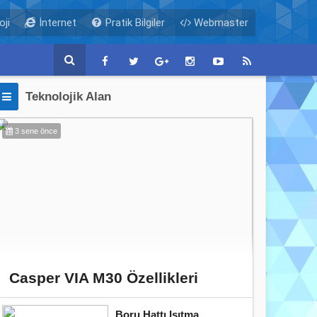
ji
İnternet
Pratik Bilgiler
Webmaster
Teknolojik Alan
3 sene önce
Casper VIA M30 Özellikleri
Boru Hattı Isıtma