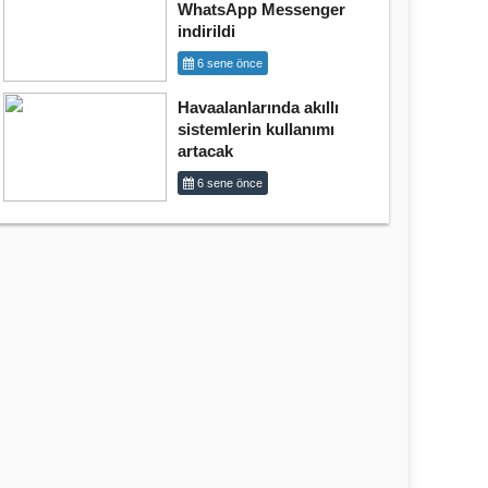
WhatsApp Messenger
indirildi
6 sene önce
Havaalanlarında akıllı
sistemlerin kullanımı
artacak
6 sene önce