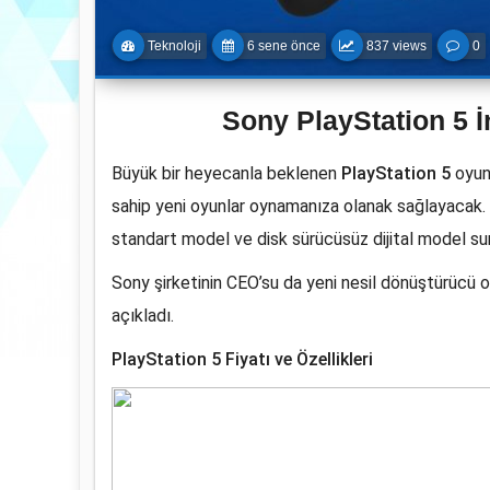
Teknoloji
6 sene önce
837 views
0
Sony PlayStation 5 İ
Büyük bir heyecanla beklenen
PlayStation 5
oyun 
sahip yeni oyunlar oynamanıza olanak sağlayacak. S
standart model ve disk sürücüsüz dijital model s
Sony şirketinin CEO’su da yeni nesil dönüştürücü o
açıkladı.
PlayStation 5 Fiyatı ve Özellikleri