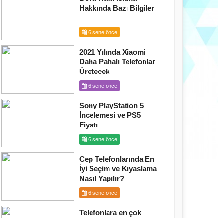
Hakkında Bazı Bilgiler
6 sene önce
2021 Yılında Xiaomi
Daha Pahalı Telefonlar
Üretecek
6 sene önce
Sony PlayStation 5
İncelemesi ve PS5
Fiyatı
6 sene önce
Cep Telefonlarında En
İyi Seçim ve Kıyaslama
Nasıl Yapılır?
6 sene önce
Telefonlara en çok