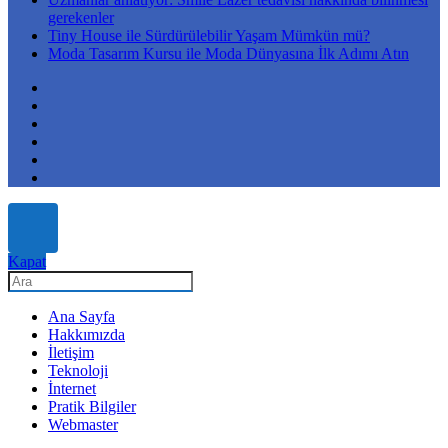
gerekenler
Tiny House ile Sürdürülebilir Yaşam Mümkün mü?
Moda Tasarım Kursu ile Moda Dünyasına İlk Adımı Atın
Kapat
Ana Sayfa
Hakkımızda
İletişim
Teknoloji
İnternet
Pratik Bilgiler
Webmaster