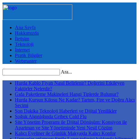
Ana Sayfa
Hakkımızda
İletişim
Teknoloji
İnternet
Pratik Bilgiler
Webmaster
Ara...
Hurda Kablo Fiyatı Nasıl Belirlenir? Değerini Etkileyen
Faktörler Nelerdir?
Gıda Paketleme Makineleri Hangi Tiplerde Bulunur?
Hurda Kurşun Kilosu Ne Kadar? Tartım, Fire ve Doğru Alıcı
Seçimi
Son Dakika Teknoloji Haberleri ve Dijital Yenilikler
Soğuk Algınlığında Gribex Cold Flu
Site Yönetim Programı ile Dijital Dönüşüm: Konsiyon ile
Apartman ve Site Yönetiminde Yeni Nesil Çözüm
Kalıcı Eyeliner ile Günlük Makyajda Kalıcı Konfor
Uzmanlar anlatıyor: Smile Lazer tedavisi hakkında bilinmesi