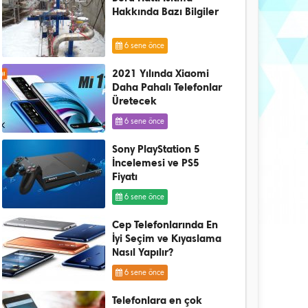
Hakkında Bazı Bilgiler
6 sene önce
2021 Yılında Xiaomi
Daha Pahalı Telefonlar
Üretecek
6 sene önce
Sony PlayStation 5
İncelemesi ve PS5
Fiyatı
6 sene önce
Cep Telefonlarında En
İyi Seçim ve Kıyaslama
Nasıl Yapılır?
6 sene önce
Telefonlara en çok