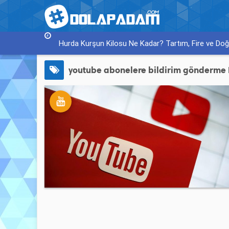
Hurda Kurşun Kilosu Ne Kadar? Tartım, Fire ve Doğr
youtube abonelere bildirim gönderme