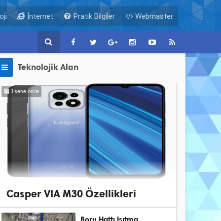
ji
İnternet
Pratik Bilgiler
Webmaster
Teknolojik Alan
3 sene önce
Casper VIA M30 Özellikleri
Boru Hattı Isıtma