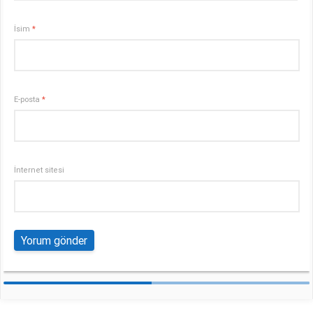
İsim
*
E-posta
*
İnternet sitesi