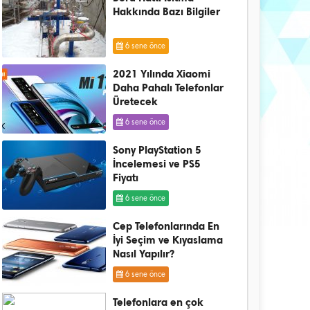
Hakkında Bazı Bilgiler
6 sene önce
2021 Yılında Xiaomi
Daha Pahalı Telefonlar
Üretecek
6 sene önce
Sony PlayStation 5
İncelemesi ve PS5
Fiyatı
6 sene önce
Cep Telefonlarında En
İyi Seçim ve Kıyaslama
Nasıl Yapılır?
6 sene önce
Telefonlara en çok