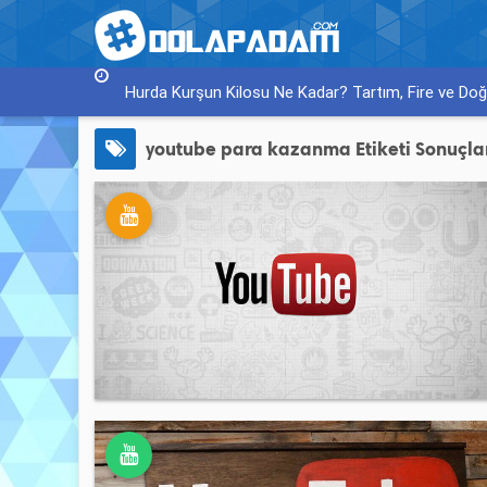
Hurda Kurşun Kilosu Ne Kadar? Tartım, Fire ve Doğr
youtube para kazanma
Etiketi Sonuçla