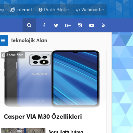
ji
İnternet
Pratik Bilgiler
Webmaster
Teknolojik Alan
3 sene önce
Casper VIA M30 Özellikleri
Boru Hattı Isıtma