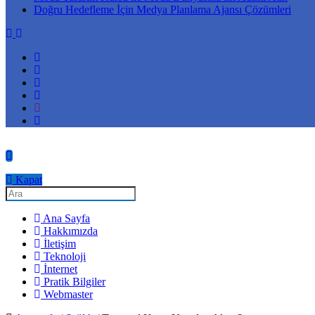
Doğru Hedefleme İçin Medya Planlama Ajansı Çözümleri
Kapat
Ana Sayfa
Hakkımızda
İletişim
Teknoloji
İnternet
Pratik Bilgiler
Webmaster