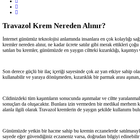
Travazol Krem Nereden Alınır?
İnternet günümüz teknolojisi anlamında insanlara en çok kolaylığı sağla
kremler nereden alınır, ne kadar ücrete satılır gibi merak ettikleri çoğ
satılan bu kremler, günümüzde en yaygın ciltteki kızarıklığı, kaşıntıyı ve
Son derece güçlü bir ilaç içeriği sayesinde çok az yan etkiye sahip ol
kullanabilir ve yaraya dönüşmeden, kızarıklık bir parmak arası aşına
Cildinizdeki tüm kaşıntıların sonucunda aşınmalar ve ciltte yaralanmala
sonuçları da oluşacaktır. Bunlara izin vermeden bir medikal merhem ku
alanla ilgili olarak Travazol kremlerin de yaygın şekilde kullanımı bu
Günümüzde yetkin bir hacme sahip bu kremin eczanelerde satılmasıyla bir
sayede eğer güvendiğiniz eczaneniz varsa, doğrudan bilgiyi edinebilir v