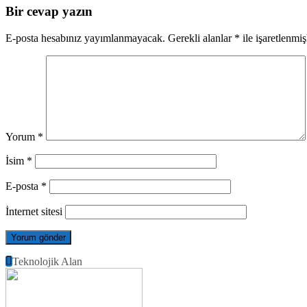
Bir cevap yazın
E-posta hesabınız yayımlanmayacak.
Gerekli alanlar
*
ile işaretlenmiş
Yorum
*
İsim
*
E-posta
*
İnternet sitesi
Teknolojik Alan