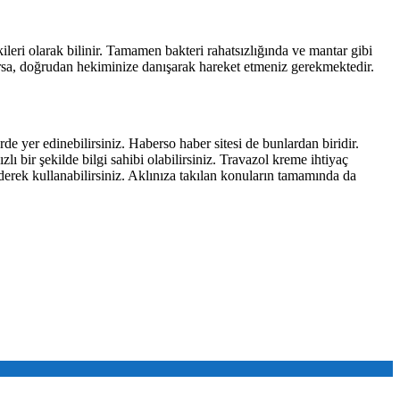
leri olarak bilinir. Tamamen bakteri rahatsızlığında ve mantar gibi
lursa, doğrudan hekiminize danışarak hareket etmeniz gerekmektedir.
rde yer edinebilirsiniz. Haberso haber sitesi de bunlardan biridir.
ı bir şekilde bilgi sahibi olabilirsiniz. Travazol kreme ihtiyaç
erek kullanabilirsiniz. Aklınıza takılan konuların tamamında da