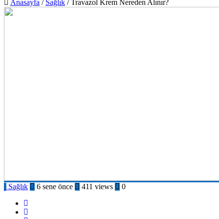
Anasayfa
/
Sağlık
/
Travazol Krem Nereden Alınır?
Sağlık
6 sene önce
411 views
0