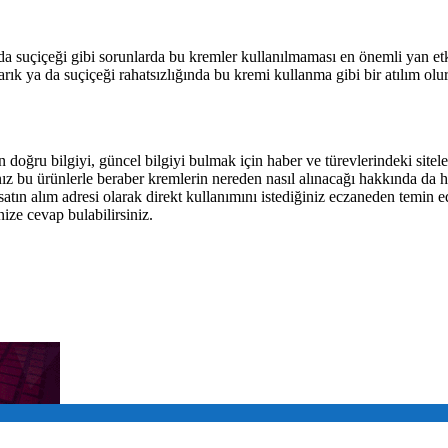
a suçiçeği gibi sorunlarda bu kremler kullanılmaması en önemli yan etki
rık ya da suçiçeği rahatsızlığında bu kremi kullanma gibi bir atılım o
n doğru bilgiyi, güncel bilgiyi bulmak için haber ve türevlerindeki sitele
ız bu ürünlerle beraber kremlerin nereden nasıl alınacağı hakkında da hızl
ın alım adresi olarak direkt kullanımını istediğiniz eczaneden temin ed
nize cevap bulabilirsiniz.