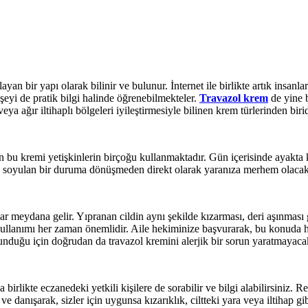
yan bir yapı olarak bilinir ve bulunur. İnternet ile birlikte artık insan
u şeyi de pratik bilgi halinde öğrenebilmekteler.
Travazol krem
de yine b
ya ağır iltihaplı bölgeleri iyileştirmesiyle bilinen krem türlerinden birid
an bu kremi yetişkinlerin birçoğu kullanmaktadır. Gün içerisinde ayakta k
n, soyulan bir duruma dönüşmeden direkt olarak yaranıza merhem olacak ş
r meydana gelir. Yıpranan cildin aynı şekilde kızarması, deri aşınması g
llanımı her zaman önemlidir. Aile hekiminize başvurarak, bu konuda hem 
lunduğu için doğrudan da travazol kremini alerjik bir sorun yaratmayaca
likte eczanedeki yetkili kişilere de sorabilir ve bilgi alabilirsiniz. Reç
e danışarak, sizler için uygunsa kızarıklık, ciltteki yara veya iltihap 