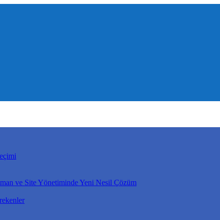
eçimi
rtman ve Site Yönetiminde Yeni Nesil Çözüm
rekenler