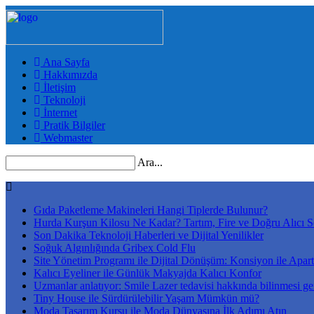
Ana Sayfa
Hakkımızda
İletişim
Teknoloji
İnternet
Pratik Bilgiler
Webmaster
Ara...
Gıda Paketleme Makineleri Hangi Tiplerde Bulunur?
Hurda Kurşun Kilosu Ne Kadar? Tartım, Fire ve Doğru Alıcı S
Son Dakika Teknoloji Haberleri ve Dijital Yenilikler
Soğuk Algınlığında Gribex Cold Flu
Site Yönetim Programı ile Dijital Dönüşüm: Konsiyon ile Apa
Kalıcı Eyeliner ile Günlük Makyajda Kalıcı Konfor
Uzmanlar anlatıyor: Smile Lazer tedavisi hakkında bilinmesi ge
Tiny House ile Sürdürülebilir Yaşam Mümkün mü?
Moda Tasarım Kursu ile Moda Dünyasına İlk Adımı Atın