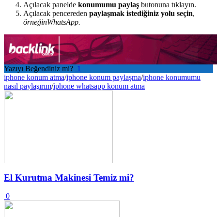
Açılacak panelde
konumumu paylaş
butonuna tıklayın.
Açılacak pencereden
paylaşmak istediğiniz yolu seçin
,
örneğinWhatsApp.
Yazıyı Beğendiniz mi?
1
iphone konum atma
/
iphone konum paylaşma
/
iphone konumumu
nasıl paylaşırım
/
iphone whatsapp konum atma
El Kurutma Makinesi Temiz mi?
0