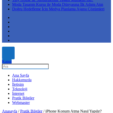
Moda Tasarım Kursu ile Moda Dünyasına İlk Adımı Atın
Doğru Hedefleme İçin Medya Planlama Ajansı Çözümleri
Kapat
Ana Sayfa
Hakkımızda
İletişim
Teknoloji
İnternet
Pratik Bilgiler
Webmaster
Anasayfa
/
Pratik Bilgiler
/
iPhone Konum Atma Nasıl Yapılır?