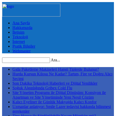
Ana Sayfa
Hakkımızda
İletişim
Teknoloji
İnternet
Pratik Bilgiler
Webmaster
Ara...
Gıda Paketleme Makineleri Hangi Tiplerde Bulunur?
Hurda Kurşun Kilosu Ne Kadar? Tartım, Fire ve Doğru Alıcı
Seçimi
Son Dakika Teknoloji Haberleri ve Dijital Yenilikler
Soğuk Algınlığında Gribex Cold Flu
Site Yönetim Programı ile Dijital Dönüşüm: Konsiyon ile
Apartman ve Site Yönetiminde Yeni Nesil Çözüm
Kalıcı Eyeliner ile Günlük Makyajda Kalıcı Konfor
Uzmanlar anlatıyor: Smile Lazer tedavisi hakkında bilinmesi
gerekenler
Tiny House ile Sürdürülebilir Yaşam Mümkün mü?